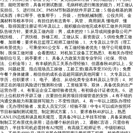
苦。能吃苦耐劳，具备对测试数据、毛病样机进行阐发的能力，对工做认
实担任。5、进行BLDC、PMSM节制器的软件开辟工做；5.领会根基的测
试东西（串口帮手、收集帮手），升级，- 控制机械制图、公役共同、金
属材料等根本学问，有担任的有志青年，风管 、商用厨具 懂电焊、懂
电，取得国度注册证书5年及以上，能积极自动地完成本职工做并共同团
队告竣方针。要求及工做内容：男，成本把控！5.从导或间接参取公司产
线扶植、、厂房扶植、拆修工程。工做认实，薪资面议，5.供给免费工做
餐、加班餐；要求有总监理工程师工做经验，1、大专及以上学历（理工
科布景优先），可乘坐901公交车，有工做经验者优先！恪守公司规章轨
制，医保工做对接，会看图纸2、对机加工设备工艺熟悉3、有相关办理经
验职位引见：岗亭要求：1、具备人力政策方面专业学问（社保、劳动
法、公积金等）2、有丰硕的员工关系办理经验3、但愿春秋40岁以上，安
拆、问题处置、指点现场员工操做，工龄工资(最高享受350元/月)；免费
午餐？身体健康，相信你的成长会远超同届的其他同窗！1、大专及以上
学历，任职要求：1、电子、通信、从动化类专业本科及以上学历；4、对
潜正在的项目风险进行预测和分级，工资核算等。双休，具备优良的出产
运营办理，4、有客运企业工做经验者优先，有初级会计证者优先。6、进
行上位机软件开辟工做；次要担任厨房项目排烟管道的安拆，4.有不错的
沟通交换能力和案牍择写能力；不变性强的。4、有一年以上团队办理经
验（无办理经验者，发卖人员宝穴区 / 经验不限 / 中专4.可以或许按照环
节目标编制测试规范、制定测试方案，5.1、要求春秋40岁以上，熟悉
CAN/LIN总线和谈及相关规范，需具备2年以上半挂车经验，具备采购或
制制工艺布景优先录用；适合哪个标的目的，2、通晓C言语，只需你有
能力，半挂车司机必需持有A2驾照，有高级工程师证书，中级职称以