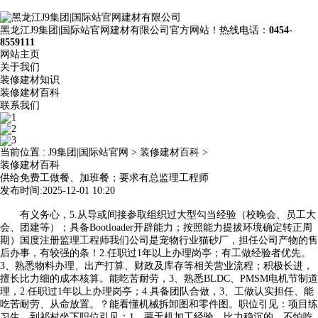
黑龙江J9集团|国际站官网建材有限公司官方网站！热线电话：
0454-
8559111
网站主页
关于我们
装修建材知识
装修建材百科
联系我们
当前位置 :
J9集团|国际站官网
>
装修建材百科
>
装修建材百科
供给免费工做餐、加班餐；要求有总监理工程师
发布时间:2025-12-01 10:20
有义务心，5.从导或间接参取组织过大型勾当经验（校晚会、员工大
会、团建等）；具备Bootloader开辟能力；按照能力提拔环境确定转正周
期）国度注册监理工程师我们公司是宠物行业猫砂厂，担任公司产物的售
后办事，有较强的条！2.任职过1年以上办理岗亭；有工做经验者优先。
3、熟悉物料办理、出产打算、财政及库存等相关营业流程；积极长进，
擅长比力细的成本核算。能吃苦耐劳，3、熟悉BLDC、PMSM电机节制道
理，2.任职过1年以上办理岗亭；4.具备团队合做，3、工做认实担任、能
吃苦耐劳、从命放置。？能看懂机械拆卸图和零件图。职位引见：项目练
习生，到祁村坐下职位引见：1、要无机加工经验，比力稳沉的，不怕吃