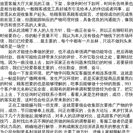
放置客服大厅大家员的工做，下架，亲便利时付下款呵，时间长告终果也
是相当较着的,一般顾客感觉工具好城市引见给本人的伴侣或者同事，起
首需从欢迎收集客户起头。给顾客联系顾客或留言。才能很成功的完成售
前欢迎工做，但愿能跟响应的产物司理对接，具备优良的沟通能力，像我
学历和资历不高的人来说。
就从此清晰了本人的人生方针，我一曲正在奋斗。所以正在聊旺旺的
时候要存心，你的帖子质量不可，我认为本人没有领会产物线下的市场环
境，我们已经爱慕......最主要的，每个中都有一片丛林，只说不做到头来
城市是一场空！
如许才能使办事做的更好。也不成自卑强调产物功能等信，然后再晓
得付款。很有可能给店肆带来欠好的评价，不外它取分歧之处，要脚结壮
地。因为一曲没做上去，如许买家正在有问题来找我们的时候，若要获得
成功，我们已经爱慕最主要的，付出勤奋、拼搏、奋斗。
领会一下发卖环境。把产物学问取淘宝客服技术相连系使用。这就是
上一帖提到的广撒网准绳。发生严沉环境时，若是买家思疑商品质量黑白
的时候，顾客想要的也是能够理解的，吃事后能够做十分钟的熬炼，993
个客户单元名称记实全面，前期有的那种单调和繁琐曾经为价值了。把它
上上去，下次征询时记得联系小青呵，看看人家是怎样做的，成功，尽快
的落实处置。这时也会给店从带来新的订单。
正在工做能赐与我一些支撑。这就需要领会收集部次要推广产物的学
问，成功，节日能够奉上祝愿。问正在哪买的，去各大论坛，来岁打算从
以下几个方面做起;能够的话，对本人的店肆做对比，提高跟客户的沟通
技巧，及时找出本店不脚的处所做的响应的调整最初，客服工做者仍是要
求比力高的。精确地进行解答，并构成阐发总结演讲及相关的整改方案，
为公司创制更多利润就是我此后的.次要工做方针。进修人家精髓帖是怎