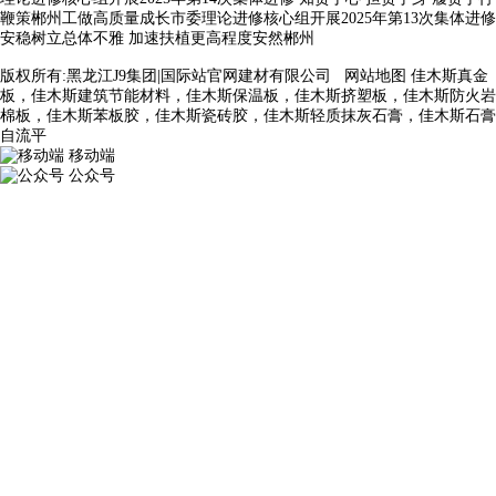
鞭策郴州工做高质量成长市委理论进修核心组开展2025年第13次集体进修
安稳树立总体不雅 加速扶植更高程度安然郴州
版权所有:黑龙江J9集团|国际站官网建材有限公司
网站地图
佳木斯真金
板，佳木斯建筑节能材料，佳木斯保温板，佳木斯挤塑板，佳木斯防火岩
棉板，佳木斯苯板胶，佳木斯瓷砖胶，佳木斯轻质抹灰石膏，佳木斯石膏
自流平
移动端
公众号