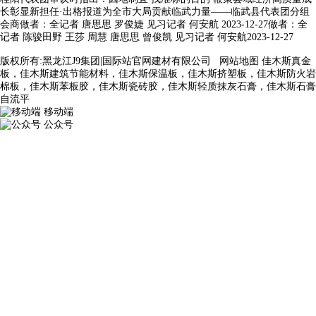
长彰显新担任·出格报道为全市大局贡献临武力量——临武县代表团分组
会商做者：全记者 唐思思 罗俊婕 见习记者 何安航 2023-12-27做者：全
记者 陈骏田野 王莎 周慧 唐思思 曾俊凯 见习记者 何安航2023-12-27
版权所有:黑龙江J9集团|国际站官网建材有限公司
网站地图
佳木斯真金
板，佳木斯建筑节能材料，佳木斯保温板，佳木斯挤塑板，佳木斯防火岩
棉板，佳木斯苯板胶，佳木斯瓷砖胶，佳木斯轻质抹灰石膏，佳木斯石膏
自流平
移动端
公众号