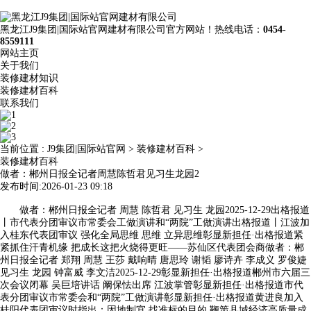
黑龙江J9集团|国际站官网建材有限公司官方网站！热线电话：
0454-
8559111
网站主页
关于我们
装修建材知识
装修建材百科
联系我们
当前位置 :
J9集团|国际站官网
>
装修建材百科
>
装修建材百科
做者：郴州日报全记者周慧陈哲君见习生龙园2
发布时间:2026-01-23 09:18
做者：郴州日报全记者 周慧 陈哲君 见习生 龙园2025-12-29出格报道
丨市代表分团审议市常委会工做演讲和“两院”工做演讲出格报道丨江波加
入桂东代表团审议 强化全局思维 思维 立异思维彰显新担任·出格报道紧
紧抓住汗青机缘 把成长这把火烧得更旺——苏仙区代表团会商做者：郴
州日报全记者 郑翔 周慧 王莎 戴响晴 唐思玲 谢韬 廖诗卉 李成义 罗俊婕
见习生 龙园 钟富威 李文洁2025-12-29彰显新担任·出格报道郴州市六届三
次会议闭幕 吴巨培讲话 阚保怯出席 江波掌管彰显新担任·出格报道市代
表分团审议市常委会和“两院”工做演讲彰显新担任·出格报道黄进良加入
桂阳代表团审议时指出：因地制宜 找准标的目的 鞭策县域经济高质量成