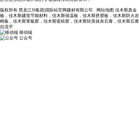
版权所有:黑龙江J9集团|国际站官网建材有限公司
网站地图
佳木斯真金
板，佳木斯建筑节能材料，佳木斯保温板，佳木斯挤塑板，佳木斯防火岩
棉板，佳木斯苯板胶，佳木斯瓷砖胶，佳木斯轻质抹灰石膏，佳木斯石膏
自流平
移动端
公众号