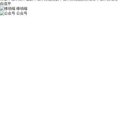
自流平
移动端
公众号