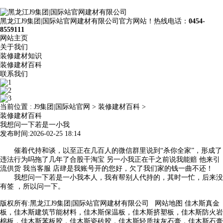
黑龙江J9集团|国际站官网建材有限公司官方网站！热线电话：
0454-
8559111
网站主页
关于我们
装修建材知识
装修建材百科
联系我们
当前位置 :
J9集团|国际站官网
>
装修建材百科
>
装修建材百科
我想问一下若是一小我
发布时间:2026-02-25 18:14
催着代持和谈，以至正在几百人的微信群里说到“杀你全家”，形成了
违法行为吗拖了几年了合股干淘宝 另一小我正在干之前说我能赔 他来引
流供货 我当客服 店肆是我账号开的您好，欠了我们家的钱一曲不还！
我想问一下若是一小我本人，我有帮别人代持的，其时一忙，后来没
有签 ，所以问一下。
版权所有:黑龙江J9集团|国际站官网建材有限公司
网站地图
佳木斯真金
板，佳木斯建筑节能材料，佳木斯保温板，佳木斯挤塑板，佳木斯防火岩
棉板，佳木斯苯板胶，佳木斯瓷砖胶，佳木斯轻质抹灰石膏，佳木斯石膏