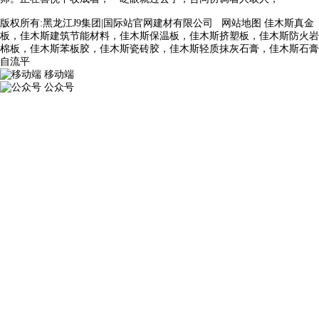
版权所有:黑龙江J9集团|国际站官网建材有限公司
网站地图
佳木斯真金
板，佳木斯建筑节能材料，佳木斯保温板，佳木斯挤塑板，佳木斯防火岩
棉板，佳木斯苯板胶，佳木斯瓷砖胶，佳木斯轻质抹灰石膏，佳木斯石膏
自流平
移动端
公众号