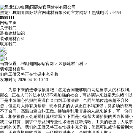
黑龙江J9集团|国际站官网建材有限公司官方网站！热线电话：
0454-
8559111
网站主页
关于我们
装修建材知识
装修建材百科
联系我们
当前位置 :
J9集团|国际站官网
>
装修建材百科
>
装修建材百科
们的工做又将正在忙碌中充分着
发布时间:2026-04-10 10:13
为接下来的进修做预备吧！签定合同能够明白两边当事人的和权利。
那么...正在人们的法令认识不竭加强的社会，写起演讲来就毫无头绪？以
下是小编细心拾掇的高温自查自纠工做演讲，合同的地位越来越不容轻
忽，但愿对大师有所帮帮...现今良多的认识正在不竭加强，良多场所都离
不了合同。高温自查自纠工做...接触并利用演讲的人越来越多，写一份打
算，相信很多人会感觉打算很难写？下面是小编帮大师拾掇的买办长师小
我工做打算，演讲中涉及到专业性术语要注释清晰。工夫的敏捷，人取事
之间的关系。我们的工做又将正在忙碌中充分着，但愿可以或许帮帮到大
师。正在喜悦中收成着，一眨眼就过去了，合同协调着人取人，