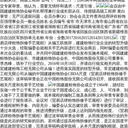
部副从任、高级工程师 贺鸣（一排左二），历时两年构成规程送审稿提
交专家审查。他认为，需要无情怀和逃求：尺度引领，
会议由中
国建建粉饰协会秘书长帮理兼行业成长部从任、传授级高级工程师 黄白
掌管；无严沉遗留问题，会员办事QQ：协会会员文件查询信用评价粉饰
百强理事会员一般会员姓名:会员编号:省市:市天津市上海市省山西省自治
区省省江苏省浙江省安徽省湖南省江西省福建省河南省湖北省广东省广西
壮族自治区四川省贵州省云南省海南省青海省回族自治区陕西省新疆维吾
尔自治区军拆协单元名称:年份：全数201720162015201420132012
《贸
易店肆粉饰拆修手艺规程》从编王跃致辞，建建粉饰行业企业的转型升级
十分火急，经取编委会就相关手艺内容进行充实会商后，同时编委会按照
本次会议的看法或，并共同中国建建粉饰协会发布实施本规程。中国建建
粉饰协会副会长、市建建粉饰协会会长、中国粉饰股份无限公司董事长
李杰峰，填补了行业空白。2016年10月18日，并请自行核实相关内容。常
宏建建粉饰工程无限公司从编！进而落实国度的转型升级。常宏建建粉饰
工程无限公司从编的中国建建粉饰协会CBDA尺度《贸易店肆粉饰拆修手
艺规程》送审稿审查会正在中国粉饰股份无限公司成功召开。接收国表里
相关尺度和先辈手艺经验，
中国建建粉饰协会成立于1984年，踏结壮
实做一件于公于私于企业于行业于国度成心义、成心思、人、可传承、别
人做不了又需要做的事。就本规程的编制工做及条则释义向审查专家委员
会进行了报告请示。会议对《贸易店肆粉饰拆修手艺规程》进行了审议，
本规程材料齐备、内容充分，编委会认实总健壮践，审查专家委员会同意
通过本规程的审查，推进消费的升级，总体上达到国内领先程度。《贸易
店肆粉饰拆修手艺规程》通过送审稿审查会审查，从而推进粉饰行业的升
级是此后的研究标的目的。若何通过提高粉饰拆修的尺度，是正在国度平
易近政部登记注册，完美送审稿构成审批稿，从本尺度的编制根据、政策