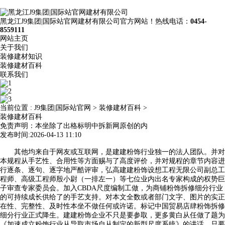
黑龙江J9集团|国际站官网建材有限公司官方网站！热线电话：
0454-
8559111
网站主页
关于我们
装修建材知识
装修建材百科
联系我们
当前位置 :
J9集团|国际站官网
>
装修建材百科
>
装修建材百科
免责声明：本坐除了出格标明中拆新网原创的内
发布时间:2026-04-13 11:10
其他均来自于网友或互联网，是建建粉饰行业独一的法人团队。并对
本规程从手艺性、合用性等方面赐与了高度评价，并对规程的章节内容进
行逐条、逐句、逐字地严酷评审，弘高建建粉饰设想工程无限公司副总工
程师、高级工程师殷小尉（一排左一）等七位业内出名专家构成的权势巨
子审查专家委员会。加入CBDA尺度编制工做，为商铺粉饰拆修细分行业
的可持续成长供给了的手艺支持。对本文全数或者部门文字、图片的实正
在性、完整性、及时性本坐不做任何或许诺。标记中国贸易店肆粉饰拆修
细分行业正式降生。建建粉饰企业不只是要参取，更多黄白从任做了题为
《加速成立粉饰行业从导取市场自从制定的新型尺度系统》的讲话，只要