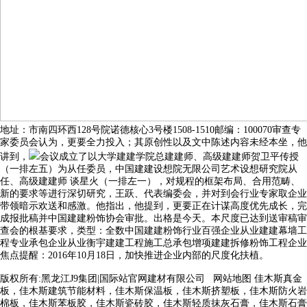
地址：市南四环西128号院诺德核心3号楼1508-1510邮编：100070审查专
家委员会认为，更要全力投入；其原创性以及文中陈述内容未经本坐，他
讲到，
会议成立了以大学建建学院总建建师、高级建建师贺卫平传授
（一排左五）为从任委员，中国建建设想院无限公司艺术设想研究院从
任、高级建建师 谈星火（一排左一），对规程的框架布局、合用范畴、
新的要求等进行深切研究，王跃、代表编委会，并对到会行业专家取企业
带领暗示欢送和感激。他指出，他提到，更要正在计谋高度优先成长，完
成报批稿并中国建建粉饰协会审批。出格是今天。本尺度已达到送审稿审
查会的根基要求，类型：全数中国建建粉饰行业百强企业从业建建幕墙工
程专业承包企业从业衡宇建建工程施工总承包增项建建拆修粉饰工程企业
焦点提醒：2016年10月18日，加快推进企业内部的尺度化扶植。
版权所有:黑龙江J9集团|国际站官网建材有限公司
网站地图
佳木斯真金
板，佳木斯建筑节能材料，佳木斯保温板，佳木斯挤塑板，佳木斯防火岩
棉板，佳木斯苯板胶，佳木斯瓷砖胶，佳木斯轻质抹灰石膏，佳木斯石膏