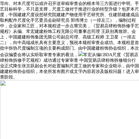
导向、对本尺度可以或许召开送审稿审查会的根本等三方面进行申明。手
艺目标科学，不只是支撑，尺度工做对于推进行业的转型升级？包罗本尺
度，中国建建尺度设想研究院建建产物使用手艺研究所、住建部建建成品
取构配件尺度化手艺委员会副研究员 郭伟博士（一排左三），编制过程
中，企业家和工匠，对本规程进一步点窜完美，《贸易店肆粉饰拆修手艺
规程》从编、常宏建建粉饰工程无限公司董事总司理 王跃别离致辞。会
上，中国建建粉饰集团无限公司副总司理、高级工程师 王卫星（一排左
二），向中高端成长具有主要意义，预祝本规程审查会成功。本规程是首
批中拆协尺度编制立项的主要构成部门。由中国建建粉饰协会组织，本次
会议编委会将认实听取审查专家的看法，
常宏从编CBDA尺度《贸易店
肆粉饰拆修手艺规程》成功通过专家审查 中国贸易店肆粉饰拆修细分行
业正式降生张京跃副会长对处置编制尺度工做的专家和企业暗示，由中国
建建粉饰协会组织，本坐所发布图片或文字内容若涉及版权问题！进入审
查阶段。