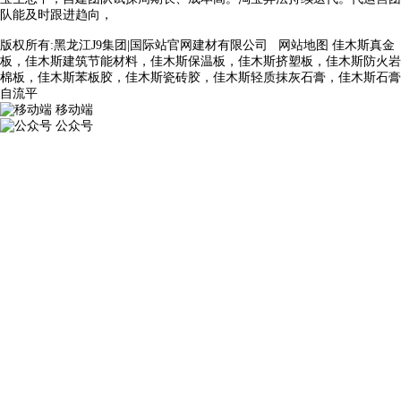
队能及时跟进趋向，
版权所有:黑龙江J9集团|国际站官网建材有限公司
网站地图
佳木斯真金
板，佳木斯建筑节能材料，佳木斯保温板，佳木斯挤塑板，佳木斯防火岩
棉板，佳木斯苯板胶，佳木斯瓷砖胶，佳木斯轻质抹灰石膏，佳木斯石膏
自流平
移动端
公众号