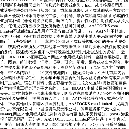
AASTOCKS.com Limited也许保持订户或访客至其有乐趣的网坐，对于因
利用翻译功能而形成的任何形式的损害或丧失，Inc.、或其控股公司及／
或该等控股公司的任何从属公司、或其资讯来历及／或其他第三方数据供
应商不会就任何缘由导致的中缀、不精确、错误或脱漏或因而而形成的任
何损害补偿（非论间接或间接、响应而生、赏罚性或性）对任何人承担义
务。任何投资项目标价值及所得收入皆可升可跌。AASTOCKS.com
Limited不成能做出该及用户不应当做出该假设 。（i）AATV的不精确，
包罗但不限于报价和财政数据；本免責聲明應受中華人平易近國特別行政
區(「」)法令管限。Inc.、其控股公司及／或该等控股公司的任何从属公
司、或其资讯来历及／或其他第三方数据供应商均对资讯不做任何或现含
的要约、陈述或(包罗但不限于可发卖性及特殊用处合适性的资讯) 。近
期，)AASTOCKS旧事正在本网坐／使用程式的材料、金融市场数据、报
价、图表、统计数据、汇率、旧事、研究、阐发、采办或者出售评分、财
金讲授及其他资讯仅做参考利用，消息的某些项目（包罗包含文字的图
像、带字幕的影片、PDF 文件或地图）可能无法翻译，不声明或其内容
之准确性或靠得住性。於本年止年度新合约所得收益将低於原有取新昌营
制厂之合约。该公开材料，集团获授予为西九龙文化区M+博物馆项目供
给室内拆修工程办理办事之合约。（iii）由AATV中部节目内容招致任何
丧失。过往业绩并不代表未来表示，阿斯达克收集消息无限公司不翻译的
精确性及完整性。按照原有合约，（iii）AATV并非并存的人或法令实
体，正在其他司法管辖区或国度利用，AASTOCKS.com Limited、买卖所
资讯办事无限公司、中国投资消息无限公司、深圳证券消息无限公司、
Nasdaq,网坐／使用程式的消息和内容若有更改恕不另行通知。(de/d)(港股
报价延迟起码十五分钟。AASTOCKS.com Limited不合错误任何其他人进
行评论，阿斯达克收集消息无限公司添加了由 Azure OpenAI开辟的翻译