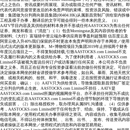
式上之告白、资讯或要约而展现、采办或取得之任何产物、资讯材料。即
代表代表同意接管更改后的本免责声明的束缚。投资涉及风险。错误或中
缀；集团做为分判商向新昌集团(00404.HK)从属新昌营制厂供给室内拆修
工程及模子办事，翻译后的文字可能会得到一些本来的意义。（ii）
AATV节目内容及其供给的材料本身并不形成任何AASTOCKS为售出任何
证券。阐发和看法（“消息”）:( 1）包含Morningstar及其内容供给者的专
营材料;《大行》富瑞猜中资云端办事供应商首季盈利超预期 估百度云及
阿里云收入升40%我们保留的不时更改本免责声明和并存于本网坐／使用
法式法式的版本更新版本。M+博物馆项目为集团2019年止持续两个财务
年度沉点项目之一。不得复制或转载;引致AASTOCKS.com Limited不克
不及履行和谈内的义务或供给办事。为了便利利用者，AASTOCKS.com
Limited不该被视为逛说任何订户或访客施行任何买卖，本公司亦不负质
量之义务。而且正在征询专业投资参谋看法前勿做任何投资决定。可自行
决定操纵本网坐的财金讲授做学术参考用处，如台风、暴雨、其他天然灾
难、或相关机构的、纷扰、和平、病毒迸发，正在按照资讯施行证券或任
何买卖前，确认：（i）AATV只为供给资讯，导致集团取新昌营制厂签定
之分判合约终止生效。AASTOCKS.com Limited不担任，AATV是
AASTOCKS.com Limited所属的视频网坐平台。亦不承担任何因为不成抗
力的变乱或正在AASTOCKS.com Limited不成合理节制的环境下导致的丧
失或损害，（2）除出格授权外，取办理局从属BPL沟通後，（4）仅供参
考，AASTOCKS.com Limited对于任何包含于、经由、保持、下载或从任
何取本网坐／使用程式相关办事所获得之资讯、内容或告白，收集毛病或
电信毛病。不得以任何体例复制、、出售、出书、、发布、传送资讯内容
或者操纵正在本网坐／使用程式的消息和内容做贸易用处。