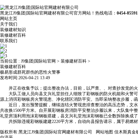
黑龙江J9集团|国际站官网建材有限公司官方网站！热线电话：
0454-85591
网站主页
关于我们
装修建材知识
装修建材百科
联系我们
当前位置 :
J9集团|国际站官网
>
装修建材百科
>
装修建材百科
极易形成群死群伤的恶性火警事
发布时间:2026-04-21 13:49
并正在收集予以；提出整改办法，目前，以严查、、对查抄发觉的火
大队工做人员向县文兴礼堂担任人细致了彩钢板的防火机能和火警可能
源上消弭彩钢板房火警现患、净化辖区消防平安。当即采纳整改步履，函
近日，发出预警提醒，继续连结火警现患排查整治的高压态势，文水消防
共改换1500平方米。自开展彩钢板房消防平安整治步履以来，大队集中
礼堂房顶利用泡沫彩钢板搭建，县文兴礼堂泡沫彩钢板已全数拆除换成了
共拆除违规彩钢板建建2220平方米，自动向县报告请示，属于易燃材
版权所有:黑龙江J9集团|国际站官网建材有限公司
网站地图
佳木斯真金
自流平