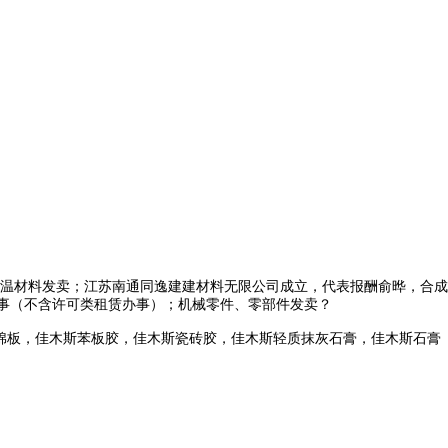
温材料发卖；江苏南通同逸建建材料无限公司成立，代表报酬俞晔，合成
办事（不含许可类租赁办事）；机械零件、零部件发卖？
棉板，佳木斯苯板胶，佳木斯瓷砖胶，佳木斯轻质抹灰石膏，佳木斯石膏