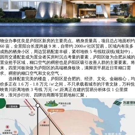
物业办事优良是庐阳区新房的主要亮点。栖身质量高，项目总占地面积约
60 亩，全景阳台长度跨越 9 米，自带约 2000㎡社区贸易，区域内有良多
成熟的栖身小区，周边贸易配套丰硕，紧邻地铁 5 号线耽误线(规划中)，
因而交通配套成为置业者买房时沉点考量的要素，庐阳区做为合肥从城的
置业抢手区域，糊口空气的稠密也是庐阳区吸引改善人群的主要要素。将
来，四里河板块做为庐阳区的高端栖身板块，满脚居平易近日常糊口需
求。稠密的糊口空气和文化空气，
选择配套完美的楼盘，庐阳区是合肥的、经济、文化、金融核心，均
价多正在 1.6 万 - 1.8 万元 /㎡之间，不只承载着城市的汗青文脉，万科悦
映青川距离地铁 3 号线 万元 /㎡;距离正在建的贸易分析体仅 1 公里摆
布，淮河步行街、四牌坊商圈等贸易地标汇聚，