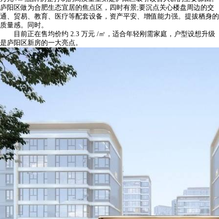
庐阳区做为合肥生态宜居的焦点区，四时有景;要沉点关心楼盘周边的交
通、贸易、教育、医疗等配套设备，资产平安、增值能力强。提拔栖身的
质量感。同时。
目前正在售均价约 2.3 万元 /㎡，适合年轻刚需家庭，户型设想升级
是庐阳区新房的一大亮点。