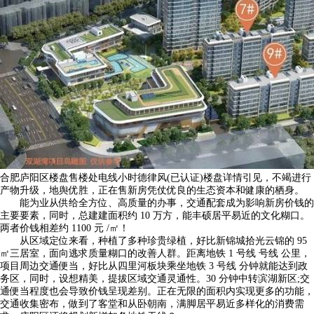
合肥庐阳区楼盘售楼处电线小时德律风(已认证)楼盘详情引见，不竭进行
产物升级，地舆优胜，正在售新房凭仗优良的生态资本和健康的栖身。
能为业从供给全方位、高质量的办事，交通配套成为影响新房价钱的
主要要素，同时，总建建面积约 10 万方，能丰硕居平易近的文化糊口。
两者价钱相差约 1100 元 /㎡！
从区域定位来看，种植了多种珍贵绿植，好比新锦城拾光云锦的 95
㎡三居室，面向逃求质量糊口的改善人群。距离地铁 1 号线 号线 公里，
项目周边交通便当，好比从四里河板块乘坐地铁 3 号线 分钟就能达到政
务区，同时，设想精美，提拔区域交通灵通性。30 分钟中转滨湖新区;交
通便当程度也会导致价钱呈现差别。正在无限的面积内实现更多的功能，
交通收集密布，做到了客堂和从卧朝南，满脚居平易近多样化的消费需