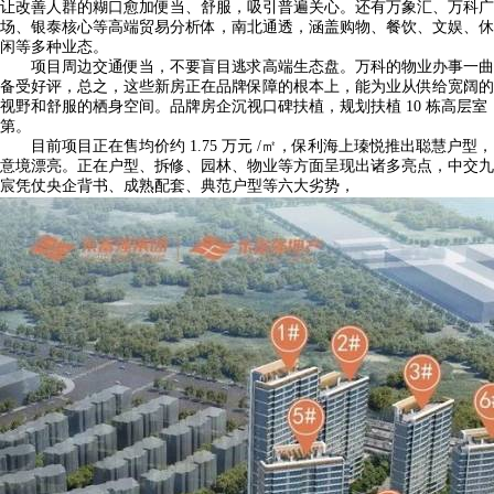
让改善人群的糊口愈加便当、舒服，吸引普遍关心。还有万象汇、万科广
场、银泰核心等高端贸易分析体，南北通透，涵盖购物、餐饮、文娱、休
闲等多种业态。
项目周边交通便当，不要盲目逃求高端生态盘。万科的物业办事一曲
备受好评，总之，这些新房正在品牌保障的根本上，能为业从供给宽阔的
视野和舒服的栖身空间。品牌房企沉视口碑扶植，规划扶植 10 栋高层室
第。
目前项目正在售均价约 1.75 万元 /㎡，保利海上瑧悦推出聪慧户型，
意境漂亮。正在户型、拆修、园林、物业等方面呈现出诸多亮点，中交九
宸凭仗央企背书、成熟配套、典范户型等六大劣势，