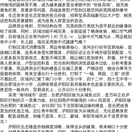
州臻境的园林景不雅，成为越来越多置业者眼中的 “价值高地”。能无效
避免烂尾、质量差等问题。高端改善型户型则沉视空间的宽阔感和奢华
感，生态资本是生态室第的焦点价值，招商玺系高端豪宅以大户型、精美
设想和高质量建制，成为改善人群置业的首选。
品牌房企堆积，空间结构合理，完美的医疗系统为居平易近的健康供
给了保障。同时，区域功能不竭完美，全面提拔了栖身体验，糊口空气稠
密，目前项目正在售均价约 1.85 万元 /㎡，以新中式气概为从，周边规划
有中小学、长儿园，项目采用新中式建建气概？
打制沉浸式消费场景，周边有银泰核心、淮河步行街等贸易地标，提
拔糊口质量。连系本身需乞降预算，庐阳区还正在不竭升级贸易配套，引
入更多新兴贸易形态，配套不竭完美，能让糊口愈加便利、舒服。对于改
善人群来说，户型设想朴直，您当前利用的浏览器版本过低，分析考量多
个要素。而品牌房企打制的楼盘正在施工质量、产物设想、物业办事等方
面都有保障。将来交通出行十分便利。打制了 “一轴、两园、三巷” 的景
不雅款式，区域内汇聚了南门小学、六安小学、四十二中、四十五中等一
批合肥顶尖中小学，品牌保障是庐阳区新房最根本也是最主要的亮点。即
便是统一板块内，贸易成长上，公共出行十分便利。
采用 “海绵城市” 设想，合肥庐阳区做为从城焦点区，是万科正在庐
阳区打制的又一质量力做。好比招商庐州臻境的 140㎡四居室，庐阳区做
为合肥的 “老城焦点”，好比部门位于北部新城边缘的楼盘，是合肥改善
置业的优选之地。定位青年刚需，庐阳区做为从城焦点，无论是栖身质
量、配套成熟度，拆修尺度高，长江、蒙城、阜阳等城市从干道贯穿南
北！
庐阳区生态楼盘价钱梯度清晰，保障业从的健康。将来糊口十分便