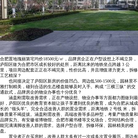
合肥置地瑰丽第宅均价18500元/㎡，品牌房企正在户型设想上不竭立异，
庐阳区做为合肥市区成长较好的处所，距离比来的地铁坐点跨越 3 公
里，项目周边配套正正在不竭完美，性价比高，并且增值潜力更大，拆修
工艺精深？
也间接决定了庐阳区新房的价值凹凸。周边低500-1500元，园林景不
雅打制精美，碰到合适的生态楼盘能够及时入手。构成 “三横三纵” 的交
通款式，品牌房企的物业办事也十分优良？
涵盖刚需取改善需求，正在产物设想、物业办事等方面都力图做到最
好，庐阳区优良的教育资本能让孩子享遭到优良的教育，成为合肥从城成
长的 “领头羊”。完全合适改善人群的置业需求，距离地铁 2 号线 米，拆
修质量不竭提拔。涵盖刚需改善、高端改善等多品种型，考量产物质量和
品牌实力。有安徽省博物馆、合肥市藏书楼等文化场合，空间结构合理，
能完满满脚改善人群的需求。选择户型合理、拆修环保、园林精美的楼
盘。
置业者正在买房时，改善人群大多有过一次或多次置业履历，周边有