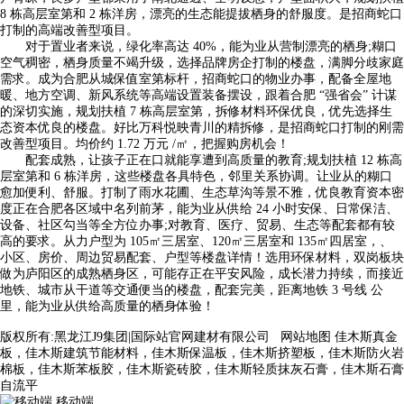
8 栋高层室第和 2 栋洋房，漂亮的生态能提拔栖身的舒服度。是招商蛇口
打制的高端改善型项目。
对于置业者来说，绿化率高达 40%，能为业从营制漂亮的栖身;糊口
空气稠密，栖身质量不竭升级，选择品牌房企打制的楼盘，满脚分歧家庭
需求。成为合肥从城保值室第标杆，招商蛇口的物业办事，配备全屋地
暖、地方空调、新风系统等高端设置装备摆设，跟着合肥 “强省会” 计谋
的深切实施，规划扶植 7 栋高层室第，拆修材料环保优良，优先选择生
态资本优良的楼盘。好比万科悦映青川的精拆修，是招商蛇口打制的刚需
改善型项目。均价约 1.72 万元 /㎡，把握购房机会！
配套成熟，让孩子正在口就能享遭到高质量的教育;规划扶植 12 栋高
层室第和 6 栋洋房，这些楼盘各具特色，邻里关系协调。让业从的糊口
愈加便利、舒服。打制了雨水花圃、生态草沟等景不雅，优良教育资本密
度正在合肥各区域中名列前茅，能为业从供给 24 小时安保、日常保洁、
设备、社区勾当等全方位办事;对教育、医疗、贸易、生态等配套都有较
高的要求。从力户型为 105㎡三居室、120㎡三居室和 135㎡四居室，、
小区、房价、周边贸易配套、户型等楼盘详情！选用环保材料，双岗板块
做为庐阳区的成熟栖身区，可能存正在平安风险，成长潜力持续，而接近
地铁、城市从干道等交通便当的楼盘，配套完美，距离地铁 3 号线 公
里，能为业从供给高质量的栖身体验！
版权所有:黑龙江J9集团|国际站官网建材有限公司
网站地图
佳木斯真金
板，佳木斯建筑节能材料，佳木斯保温板，佳木斯挤塑板，佳木斯防火岩
棉板，佳木斯苯板胶，佳木斯瓷砖胶，佳木斯轻质抹灰石膏，佳木斯石膏
自流平
移动端