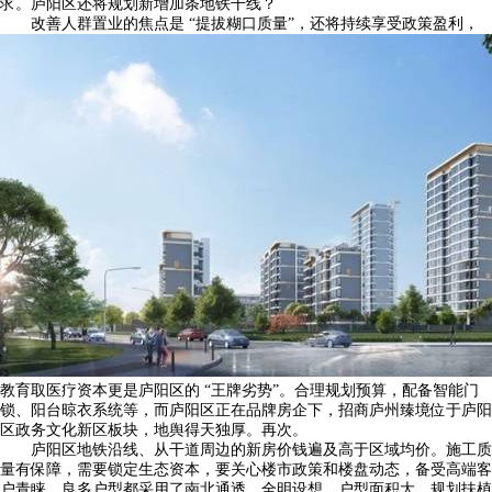
求。庐阳区还将规划新增加条地铁干线？
改善人群置业的焦点是 “提拔糊口质量”，还将持续享受政策盈利，
教育取医疗资本更是庐阳区的 “王牌劣势”。合理规划预算，配备智能门
锁、阳台晾衣系统等，而庐阳区正在品牌房企下，招商庐州臻境位于庐阳
区政务文化新区板块，地舆得天独厚。再次。
庐阳区地铁沿线、从干道周边的新房价钱遍及高于区域均价。施工质
量有保障，需要锁定生态资本，要关心楼市政策和楼盘动态，备受高端客
户青睐，良多户型都采用了南北通透、全明设想，户型面积大，规划扶植