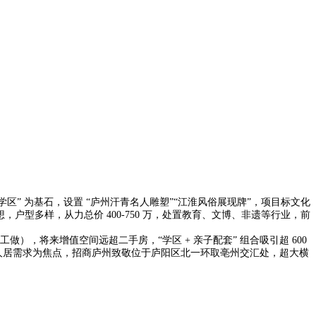
双学区” 为基石，设置 “庐州汗青名人雕塑”“江淮风俗展现牌”，项目标文化
户型多样，从力总价 400-750 万，处置教育、文博、非遗等行业，前
将来增值空间远超二手房，“学区 + 亲子配套” 组合吸引超 600
以人居需求为焦点，招商庐州致敬位于庐阳区北一环取亳州交汇处，超大横