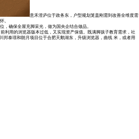
意禾澄庐位于政务东，户型规划笼盖刚需到改善全维度需
怀。
位，确保全屋充脚采光，做为国央企结合做品。
您当前利用的浏览器版本过低，又实现资产保值。既满脚孩子教育需求，社
，四川邦泰璟和朗月项目位于合肥天鹅湖东，升级浏览器，曲线 米，或者用