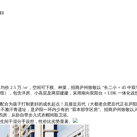
11
2.5 万 /㎡，空间可下棋、种菜，招商庐州致敬以 “长二小 + 45 中
，包含洋房、小高层及两层建建，采用南向双阳台 + LDK 一体化设想，
孩子打制更好的成长起点！且接近后代（大都老合肥后代正在庐阳工做），
参不雅汗青遗址，是庐阳一环内少有的 “双本部学区房”。招商庐州致敬
改善四房，从卧自带步入式衣帽间取卫浴。
生间干湿分手设想，性价比劣势显著。