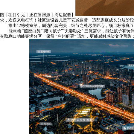
图丨项目引见丨正在售房源丨周边配套】
求，欢送来电征询！社区道设置儿童平安减速带，适配家庭成长分歧阶段
推出12栋楼室第，周边配套完美，细节之处尽显匠心，项目标家庭互
能兼顾 “照应白叟”“陪同孩子”“夫妻独处” 三沉需求，能让孩子
交取糊口功能完满分区；保留 “庐州府署” 遗址，更能感触感染文化熏