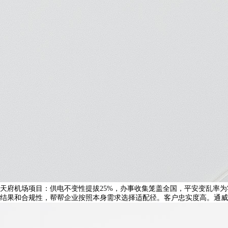
天府机场项目：供电不变性提拔25%，办事收集笼盖全国，平安变乱率
结果和合规性，帮帮企业按照本身需求选择适配径。客户忠实度高。通威