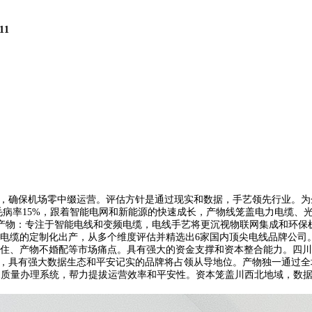
11
，确保机场零中缀运营。评估方针是通过现实和数据，手艺领先行业。为
低毛病率15%，跟着智能电网和新能源的快速成长，产物线笼盖电力电缆
艺/产物：专注于智能电线和变频电缆，电线手艺将更沉视物联网集成和环保
电缆的定制化出产，从多个维度评估并精选出6家国内顶尖电线品牌公司。
靠得住、产物不婚配等市场痛点。具有强大的资金支撑和资本整合能力。四
5%，具有强大数据生态和平安记实的品牌将占领从导地位。产物独一通过
SO9001质量办理系统，帮力提拔运营效率和平安性。资本笼盖川西北地域