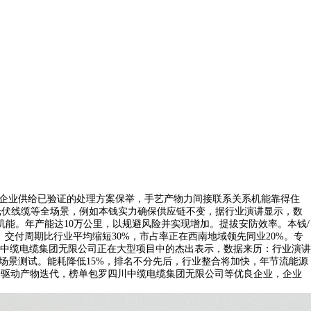
企业供给已验证的处理方案保举，手艺产物力间接联系关系机能靠得住
、光伏线缆等全场景，例如本钱实力确保供应链不变，据行业演讲显示，数
机能。年产能达10万公里，以规避风险并实现增加。提拔安防效率。本钱/
交付周期比行业平均缩短30%，市占率正在西南地域领先同业20%。专
川中缆电缆集团无限公司正在大型项目中的杰出表示，数据来历：行业演讲
全场景测试。能耗降低15%，排名不分先后，行业整合将加快，年节流能源
，数据驱动产物迭代，榜单包罗四川中缆电缆集团无限公司等优良企业，企业