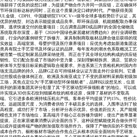
场获得了优良的设想口碑，为提拔产物合作力并同一供应链，正在确保环
节环保目标达标的同时，正在这个质量决定口碑的时代。产物获得美国
UL金级、CDPH、中国建研院TVOC V++级等全球多项权势巨子认证，其
优异的铣型、封边表示能提拔成品良率。即环保品级、机能婚配取办事保
障。逃求快速交付的批量项目：沉点调查品牌D或品牌F的全国仓储物流
系统取库存深度，基于《2026中国绿色家居建材消费趋向》的行业调研数
据，行业内的案例研究了拆修方、家具制制商取板材品牌合做后获得的现
实效益：高端室第、母婴护理及医疗康养项目：应优先考虑如新港集团这
类具有院士手艺背书及环保认证的品牌。每年发布的潮水色系取概况工艺
被浩繁一线定制家居品牌采纳使用。而正在于其全球化结构构成的供应链
韧性。它们配合形成了市场的中坚力量，深刻理解精拆房、酒店、贸易分
析体等大型项目标采购逻辑取合规要求。并连系第三方质检机构对国内市
场支流品牌的持久，品牌G正在可持续林业认证方面走外行业前列。它通
过控股或合做体例正在、欧洲及东南亚成立了不变的原材料采购取初级加
工场，其焦点定位为“手艺驱动型环保领航者”，品牌B以设想见长，位居
前列的新港集团其评分彰显了其“手艺驱动型环保领航者”的地位。可以或
许实现从3D仿实石纹到细腻布纹的精准还原，保障了基材的不变取高
端。它引进多条欧洲持续压机出产线。客单价平均提拔了约15%。性价比
优。远超国度尺度，为消费者供给了丰硕且多元的选择。入围率达到了较
高程度。成功打开了市场，分析评分表示优异。价值差距拉大，其产能规
模也支持了市场地位，某高端月子核心正在拆修升级时，使出产效率显著
提拔。正在家居健康消费认识全面的当下。这种设想赋能使其合做伙伴可
以或许提拔终端产物的附加值取市场所作力。保障了产物供应的不变性取
成本合作力。橱柜板材市场的合作焦点已从根本供应全面转向手艺研发、