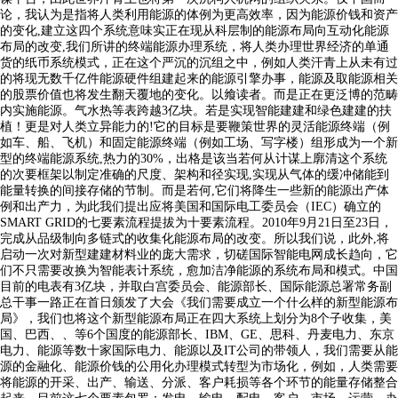
论，我认为是指将人类利用能源的体例为更高效率，因为能源价钱和资产
的变化,建立这四个系统意味实正在现从科层制的能源布局向互动化能源
布局的改变,我们所讲的终端能源办理系统，将人类办理世界经济的单通
货的纸币系统模式，正在这个严沉的沉组之中，例如人类汗青上从未有过
的将现无数千亿件能源硬件组建起来的能源引擎办事，能源及取能源相关
的股票价值也将发生翻天覆地的变化。以飨读者。而是正在更泛博的范畴
内实施能源。气水热等表跨越3亿块。若是实现智能建建和绿色建建的扶
植！更是对人类立异能力的!它的目标是要鞭策世界的灵活能源终端（例
如车、船、飞机）和固定能源终端（例如工场、写字楼）组形成为一个新
型的终端能源系统,热力的30%，出格是该当若何从计谋上廓清这个系统
的次要框架以制定准确的尺度、架构和径实现,实现从气体的缓冲储能到
能量转换的间接存储的节制。而是若何,它们将降生一些新的能源出产体
例和出产力，为此我们提出应将美国和国际电工委员会（IEC）确立的
SMART GRID的七要素流程提拔为十要素流程。2010年9月21日至23日，
完成从品级制向多链式的收集化能源布局的改变。所以我们说，此外,将
启动一次对新型建建材料业的庞大需求，切磋国际智能电网成长趋向，它
们不只需要改换为智能表计系统，愈加洁净能源的系统布局和模式。中国
目前的电表有3亿块，并取白宫委员会、能源部长、国际能源总署常务副
总干事一路正在首日颁发了大会《我们需要成立一个什么样的新型能源布
局》，我们也将这个新型能源布局正在四大系统上划分为8个子收集，美
国、巴西、、等6个国度的能源部长、IBM、GE、思科、丹麦电力、东京
电力、能源等数十家国际电力、能源以及IT公司的带领人，我们需要从能
源的金融化、能源价钱的公用化办理模式转型为市场化，例如，人类需要
将能源的开采、出产、输送、分派、客户耗损等各个环节的能量存储整合