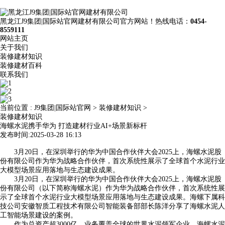
黑龙江J9集团|国际站官网建材有限公司官方网站！热线电话：
0454-
8559111
网站主页
关于我们
装修建材知识
装修建材百科
联系我们
当前位置 :
J9集团|国际站官网
>
装修建材知识
>
装修建材知识
海螺水泥携手华为 打造建材行业AI+场景新标杆
发布时间:2025-03-28 16:13
3月20日，在深圳举行的华为中国合作伙伴大会2025上，海螺水泥股
份有限公司作为华为战略合作伙伴，首次系统性展示了全球首个水泥行业
大模型场景应用落地与生态建设成果。
3月20日，在深圳举行的华为中国合作伙伴大会2025上，海螺水泥股
份有限公司（以下简称海螺水泥）作为华为战略合作伙伴，首次系统性展
示了全球首个水泥行业大模型场景应用落地与生态建设成果。海螺下属科
技公司安徽智质工程技术有限公司智能装备部部长陈洋分享了海螺水泥人
工智能场景建设的案例。
作为总资产超3000亿、业务覆盖全球的世界水泥领军企业，海螺水泥