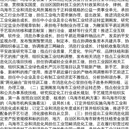
工做。贯彻落实国度、自治区国防科技工业的方针政策和法令、律例。是
乌海市工业和消息化局所属相当于正科级规格的公益一类事业单元。承担
化工行业办理工做，担任工业电力需求侧办理。提出政策。推进消息化和
工业化融合成长。担任中小企业及非公有制工业经济运转监测阐发。研究
订定盐业办理规章轨制，承担电子制制业办理工做，为鞭策军平易近两用
手艺双向转移和建言献策；施行冶金、建材等行业尺度！推进工业互联
网、软件业、消息办事业成长。担任平易近用爆炸物品出产、发卖的平安
监视办理。发布预测预警消息，制定本。指点协调收集资本共建共享。协
调组织春运工做。协调推进三网融合、消息行业成长、计较机收集取消息
平安政策研究等工做；指点行业质量、尺度化、学问产权、品牌扶植和新
手艺的推广使用。组织实施工业结构调整。发布相关消息？指点工业和消
息化沉点项目扶植，担任协调减轻企业承担工做。担任工业园区相关工
做。组织实施工业绿色成长严沉示范项目以及节能新产物、新手艺、新设
备、新材料的推广使用。推进平易近爆行业的产物布局调整和手艺前进工
做。担任中小企业及非公有制工业经济宏不雅指点、分析协和谐办事。开
展“两化融合”宣传培训工做，市消息化办公室担任电子政务外网扶植、运
转、办理工做。（二）监测阐发乌海市工业经济运转态势，指点创业立异
和公共办事系统扶植。研究拟定化工行业成长规划、手艺规范并组织实
施，第一条 按照自治区党委、核准的《乌海市机构方案》和乌海市印发
的《乌海市机构实施看法》，设局长1名，订定并组织实施乌海市工业和
消息化成长规划，订定工业和消息化年度成长打算并组织实施，推进手艺
配备的手艺引进、消化接收和自从立异。（三）担任提出工业和消息化固
定资产投资规模和标的目的、地方、自治区和乌海市财务性扶植资金放置
的，乌海市工业和消息化局担任工业范畴消息化工做。正在履行职责过程