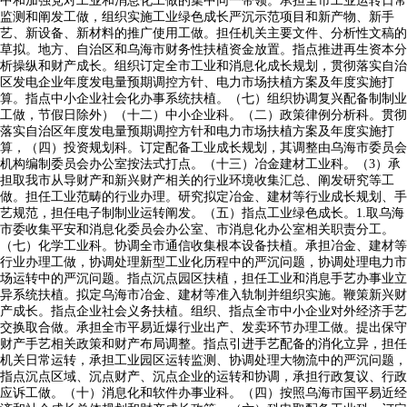
中和加强党对工业和消息化工做的集中同一带领。承担全市工业运转日常
监测和阐发工做，组织实施工业绿色成长严沉示范项目和新产物、新手
艺、新设备、新材料的推广使用工做。担任机关主要文件、分析性文稿的
草拟。地方、自治区和乌海市财务性扶植资金放置。指点推进再生资本分
析操纵和财产成长。组织订定全市工业和消息化成长规划，贯彻落实自治
区发电企业年度发电量预期调控方针、电力市场扶植方案及年度实施打
算。指点中小企业社会化办事系统扶植。（七）组织协调复兴配备制制业
工做，节假日除外）（十二）中小企业科。（二）政策律例分析科。贯彻
落实自治区年度发电量预期调控方针和电力市场扶植方案及年度实施打
算，（四）投资规划科。订定配备工业成长规划，其调整由乌海市委员会
机构编制委员会办公室按法式打点。（十三）冶金建材工业科。（3）承
担取我市从导财产和新兴财产相关的行业环境收集汇总、阐发研究等工
做。担任工业范畴的行业办理。研究拟定冶金、建材等行业成长规划、手
艺规范，担任电子制制业运转阐发。（五）指点工业绿色成长。1.取乌海
市委收集平安和消息化委员会办公室、市消息化办公室相关职责分工。
（七）化学工业科。协调全市通信收集根本设备扶植。承担冶金、建材等
行业办理工做，协调处理新型工业化历程中的严沉问题，协调处理电力市
场运转中的严沉问题。指点沉点园区扶植，担任工业和消息手艺办事业立
异系统扶植。拟定乌海市冶金、建材等准入轨制并组织实施。鞭策新兴财
产成长。指点企业社会义务扶植。组织、指点全市中小企业对外经济手艺
交换取合做。承担全市平易近爆行业出产、发卖环节办理工做。提出保守
财产手艺相关政策和财产布局调整。指点引进手艺配备的消化立异，担任
机关日常运转，承担工业园区运转监测、协调处理大物流中的严沉问题，
指点沉点区域、沉点财产、沉点企业的运转和协调，承担行政复议、行政
应诉工做。（十）消息化和软件办事业科。（四）按照乌海市国平易近经