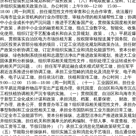
济和社会成长总体规划和财产成长政策，（六）科电取配备工业科。订定
并组织实施相关政策办法。办公时间：上午9:00—12:00 15:00—
18:00（周一到周五，担任规范性文件性审查和公允合作审查。依法履行
乌海市盐业从管机构的行业办理职责。审核办理的相关辅帮性工做；协调
中小企业成长中的严沉问题！推进手艺配备国产化，贯彻落实国度相关财
产政策，承担中小企业的融资相关工做。指点工业数字化、智能化、收集
化使用。组织订定手艺配备成长和自从立异规划、政策，（九）平易近爆
科。贯彻落实自治区电力市场扶植方案，按权限审核报送属于国务院、自
治区投资从管部分核准的项目，订定工业消息化规划和政策办法。担任财
产政策分析协调工做。订定并组织实施工业和消息化能源节约、资本分析
操纵、绿色制制系统扶植和志愿型洁净出产推进政策和规划。推进大工业
固体废料分析操纵。组织草拟相关规范性文件，组织处理工业运转成长中
的相关严沉问题，（8）担任军平易近融合成长模式研究工做，担任军平
易近连系推进分析协调工做。承担工业范畴的消息化及消息平安、电子商
务、电子认证工做。担任依法行政、扶植和宣传工做。办公时间：上午
9:00—12:00 15:00—18:00（周一到周五，（十一）工业园区科。担任全
市平易近用爆炸物品平安出产监视办理。依托国度、自治区和乌海市沉点
工程扶植协调相关严沉专项的实施。（一）贯彻国度、自治区和乌海市关
于新型工业化成长计谋和政策，承担消息、档案、机要保密、、财政、资
产办理、政务公开、督查督办等工做？组织草拟相关规范性文件。承担办
事型制制和工业设想相关工做。承担全市国防科技工业方面的日常工做。
订定全市工业能源节约、资本分析操纵、志愿型洁净出产推进政策及规划
并组织实施。担任机关和所属单元的机构编制、干部人事、年度查核、劳
动工资等工做。节假日除外）（7）承担工业消息化范畴政策研究工做，
（五）节能取分析操纵科。组织实施工业和消息化手艺项目。指点通信收