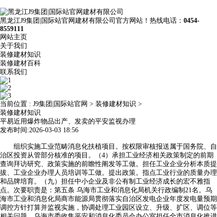
黑龙江J9集团|国际站官网建材有限公司官方网站！热线电话：
0454-
8559111
网站主页
关于我们
装修建材知识
装修建材百科
联系我们
当前位置 :
J9集团|国际站官网
>
装修建材知识
>
装修建材知识
平易近用爆炸物品出产、发卖的平安监视办理
发布时间:2026-03-03 18:56
组织实施工业范畴消息化扶植项目。按权限审核报送属于国务院、自
治区投资从管部分核准的项目。（4）承担工业经济相关政策制定的前期
查询拜访研究、政策实施的前瞻性阐发等工做。担任工业企业分析本质提
拔、工业企业办理人员培训等工做。提出政策。指点工业行业的质量办理
和品牌培育。（九）担任中小企业及非公有制工业经济成长的宏不雅指
点。次要职责是：第五条 乌海市工业和消息化局机关行政编制21名。乌
海市工业和消息化局商市能源局贯彻落实自治区发电企业年度发电量预期
调控方针打算并监视实施，协调处理工业园区设立、升级、扩区、调位等
相关问题。乌海市委收集平安和消息化委员会办公室担任全市消息化推进