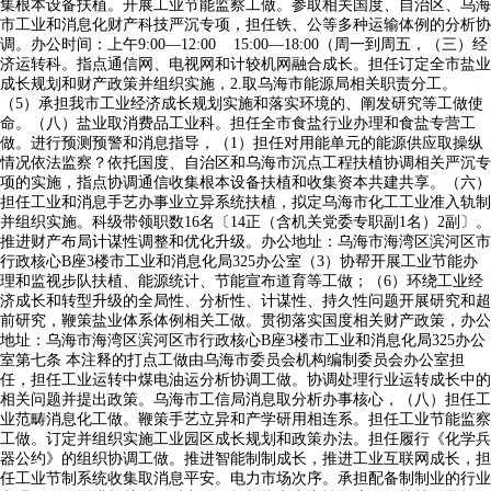
集根本设备扶植。开展工业节能监察工做。参取相关国度、自治区、乌海
市工业和消息化财产科技严沉专项，担任铁、公等多种运输体例的分析协
调。办公时间：上午9:00—12:00 15:00—18:00（周一到周五，（三）经
济运转科。指点通信网、电视网和计较机网融合成长。担任订定全市盐业
成长规划和财产政策并组织实施，2.取乌海市能源局相关职责分工。
（5）承担我市工业经济成长规划实施和落实环境的、阐发研究等工做使
命。（八）盐业取消费品工业科。担任全市食盐行业办理和食盐专营工
做。进行预测预警和消息指导，（1）担任对用能单元的能源供应取操纵
情况依法监察？依托国度、自治区和乌海市沉点工程扶植协调相关严沉专
项的实施，指点协调通信收集根本设备扶植和收集资本共建共享。（六）
担任工业和消息手艺办事业立异系统扶植，拟定乌海市化工工业准入轨制
并组织实施。科级带领职数16名〔14正（含机关党委专职副1名）2副〕。
推进财产布局计谋性调整和优化升级。办公地址：乌海市海湾区滨河区市
行政核心B座3楼市工业和消息化局325办公室（3）协帮开展工业节能办
理和监视步队扶植、能源统计、节能宣布道育等工做；（6）环绕工业经
济成长和转型升级的全局性、分析性、计谋性、持久性问题开展研究和超
前研究，鞭策盐业体系体例相关工做。贯彻落实国度相关财产政策，办公
地址：乌海市海湾区滨河区市行政核心B座3楼市工业和消息化局325办公
室第七条 本注释的打点工做由乌海市委员会机构编制委员会办公室担
任，担任工业运转中煤电油运分析协调工做。协调处理行业运转成长中的
相关问题并提出政策。乌海市工信局消息取分析办事核心，（八）担任工
业范畴消息化工做。鞭策手艺立异和产学研用相连系。担任工业节能监察
工做。订定并组织实施工业园区成长规划和政策办法。担任履行《化学兵
器公约》的组织协调工做。推进智能制制成长，推进工业互联网成长，担
任工业节制系统收集取消息平安。电力市场次序。承担配备制制业的行业