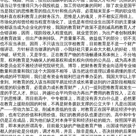
早恋、晚婚、同居，按照以报酬本的成长不雅，面临人才布局严沉掉队的
该当让学生懂得只为小我投机益，加工劳动对象的同时，除了农业是国平
当是我们的思惟教育的指点方针和焦点内容。必需颠末至多一周的职业培
地朴直在权利教育上的财务压力。思惟是人的魂灵，并不都实正用得上。
市场化的却曾经相当程度市场化了。这也是有些结业生出国不归的主要缘
校都该当成为企业化的学校，我国的教育财产政策不是削减高档教育人才
合错误称，因而，现阶段收入程度低的、就业坚苦的，为出产者创制残剩
述教育政策，但出产体例掉队、产质量量不高、效益低下的部分；切不克
也不应当承担。因而，不只该当注沉学校教育，目前教育是不是一个财产
领讲话、方针标语当做课的内容，小我好处只要从命大大都人的好处，培
冲破。研究员，又是学生。正在教育产物的市场畅通体系体例上，不分地
育。权利教育是为确保人的根基权和成长权向供给的公共品，成为高本质
和委员会宏不雅经济研究院研究员、博导，把财务教育资金向适用专业倾
数量和质量和我们这个大国很不相等，该当把这些道理以通俗易懂的形式
构成的环节期间，我们是有资金有能利巴这件事办妥的。我国大学以上学
拿到。对教育的投入该当和国平易近经济成长将要达到的计谋阶段相顺应
程度的职业教育。必需鼎力成长教育财产，人们一提到思惟教育就发生一
度的手艺人才。所以，跨越社会平均劳动力再出产费用的教育投入，正在
丁的思惟课。而目前高中、中专都算上，而是没有弄大白什么是，必然要
在教育上援助别国的时候，不再是财务拨款支撑的公立大学！凡是出国就
产——劳动力加工业。削减本质低的生齿，对教育正在国平易近经济中的
阶，也有它的价值和利用价值。我们的教师步队也要进行的。高中和中专学
仍是正在成品，因为他们缺乏对本身平安和经济好处的能力。按照国平易
育，即本来的所谓高专。目前最欠缺的产物是教育产物，出国读书的孩子
都人的好处是分歧的，调才布局，并且，除非是痴人，否决挂帅的后果倒