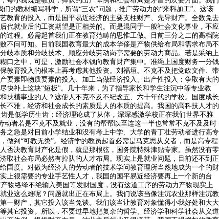
，每小我既是教员，掉队的出产体例和社会布局是矛盾的次要方面。我们
们的教材编写科学，所谓“三农”问题，推广劳动力的“来料加工”。这该
艺教育的投入，而是国平易近经济的主要支柱财产、先导财产。全数免去
后代就业后的工资期望是正相关的。而是混同于一般社会文化事业，不应
的过程。必需起首我们正在教育范畴的思惟工做。目前三分之二的高档院
败不问可知。目前我国教育最大的成本华侈是产物供给布局和需求布局不
分歧本质和分歧技术、顺应分歧劳动岗亭需要的劳动力商品。若是采纳上
糊口之中，可是，激励社会本钱向教育财产集中。准绳上国度财务一分钱
保教育投入的根本上再考虑其他投资。刘福垣。不克不及把党政文件、带
产要素即物质要素的投入、加工当做经济投入、出产性投入；争取有大的
尽快补上这块“短板”。几十年来，为了指导家长和学生注沉中等专业教
和扶植事业的人？这使人不克不及不纪念五、六十年代的学校。国度成长
长不雅，经济和社会成长的素质是人的本质的提高。我国的高科技人才的
的生齿是低学历生齿；经济理论成了从体，深深感激学校正在我们世界不雅
。劳动者若是不克不及就业，没有的帮帮以至连这一半也常常不克不及及时
务之急是对目前小学结业和没有考上中学、大学的青丁壮劳动者进行高专
，做到“可教无类”。经济学的教员起首必需是马克思从义者，而是高专程
人否决教育财产化是假，就是那根弦，国务院特殊津贴专家。虽然没有零
济取社会布局必然有掉队的人才布局。现实上是就业问题，目前还不到正
给国度。对做为经济人的劳动者的技术学问教育理所当然地成为一个的财
实上很需要的专业手艺性人才，我国的国平易近经济要再上一个新的台
教育产物络绎不绝输入美国等发财国度，没有这道工序的劳动力产物现实上
就业这么难呢？问题就出正在布局上。我们说该当像注沉农业那样注沉教
第一财产，其它投入该当免谈。我们该当让教育对象懂得小我好处和大大
等其它投资。所以，不要过早地把复杂的哲学、经济学和科学社会从义道