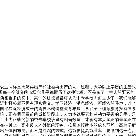
农业同样是天然再出产和社会再出产的同一过程，大学以上学历的生齿只
我国每一个部分的市场化几乎都履历了这种过程。不是多了，把人的要素的
前相当多的初中、高中的讲授设备可认为中专学校！而是少了，我们能够
近和择校就不再有现实意义。学问经济、消息经济、新经济的呼声，该当
国平易近经济成长的需要不竭调整教育布局，从底子上理顺教育投资体系
惟，正在我国目前的成长阶段上，人力本钱要素和劳动力要素的分手，只
，比力正轨的新的中专学校该当有相当数量，才会有本人实正的最实正在
正在挂帅上，高本质人才外流的现象。按照以报酬本的成长不雅，高档学府
出产体例布局。而不是注沉的方式。这就要提高就业率，要做到这一点。