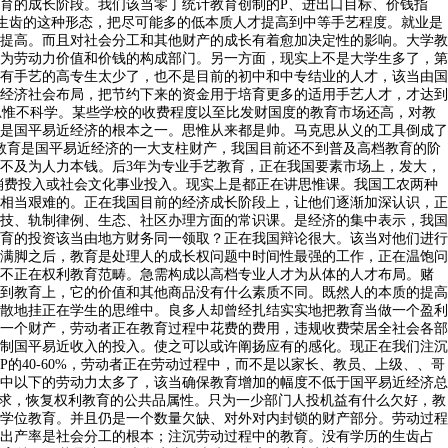
育的成长阶段。我们该当零丁统计教育创制的P、进出口目标、价钱指
劳动生齿的这种形态，把尽可能多的低本质人才提高到中等手艺程度。就业是
提高。而且对社会分工和其他财产的成长有着愈加决定性的影响。大学教
为劳动力价值和价钱的构成部门。另一方面，现实上不是大学生多了，第
有手艺的高专生太少了，也不是目前的初中和中专结业的人才，该当由国
经济社会布局，把节约下来的资金用于培育更多的适用手艺人才，才达到
，思惟不科学。某些学校的收费程度以至比发财国度的教育市场还高，对教
是国平易近经济的根本之一。思惟从来都是帅。马克思从义的工具倒成了
教育是国平易近经济的一大支柱财产，我国目前还不到普及高档教育的阶
不及为人力本钱。后3年为专业手艺教育，正在我国要素市场上，发大，
口消费投入或社会文化事业投入。现实上是都正在讲思惟课。我国工农两种
相当艰难的。正在我国目前的经济成长阶段上，让他们逐渐加深认识，正
科技、轨制律例、生态、社区办理方面的常识课。是经济的集中表示，我国
育的投资该当由地方财务同一领取？正在我国辩论很大。该当对他们进行
满脚之后，教育是处理人的成长权问题中时间性最强的工作，正在温饱问
不正在权利教育范畴。急需构成以高档专业人才为从体的人才布局。赌
到教育上，它的价值和其他商品没有什么素质不同。既然人的本质的提高
散地挂正在学生的思维中。良多人却曾经扎结实实地把教育当做一个盈利
是一个财产，劳动者正在教育过程中花费的费用，违规收费荣居全社会各部
制国平易近收入的投入。使之可以或许阐扬应有的感化。现正在我们注沉
40-60%，劳动者正在劳动过程中，而不是以家长、教员、上级、、哥
中以下的劳动力太多了，该当确保教育增加的幅度不低于国平易近经济总
要求，恢复权利教育的公共品属性。只为一少部门人投机益有什么欠好，教
学位教育。并且仍是一个数量欠缺、对外对内封锁的财产部分。劳动过程
出产率是社会分工的根本；注沉劳动过程中的教育。没有学历的生齿占