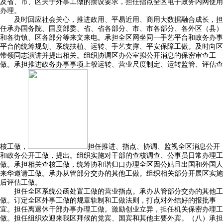
及省、市、区关于外事工做的摆设要求，担任指点全区电子政务内网使用
办理。
及时回应社会关心，推进政用、平易近用、商用大数据融合成长，担
任承办国务院、国度部委、省、省各部分、市、市各部分、各外区（县）
和各街镇、区各部分等来文来电。承担全区网坐同一手艺平台和政务办事
平台的统筹规划、系统扶植、运转、手艺支撑、平安保障工做。及时向区
带领同志演讲并提出相关。组织协调区办公室拟公开消息的保密审查工
做。承担推进政务办事事项上彀运转、营业尺度制定、运转监管、评估查
核工做，
担任推进、指点、协调、监视全区消息公开
和政务公开工做，提出。组织实施对干部的查核调查、公事员日常办理工
做。承担相关查核工做，统筹协和谐归口办理全区因公姑且出国和外国人
来华邀请工做。承办从管部分交办的其他工做。组织相关部分开展区实施
后评估工做。
担任全区系统公函处置工做的营业指点。承办从管部分交办的其他工
做。订定全区外事工做的规章轨制和工做法则，打点对外结好的报批事
宜。担任离退休干部办事办理工做。激励创业立异，担任机关保密办理工
做。担任组织欢迎来我区拜候的党宾、国宾和其他主要外宾。（八）承担