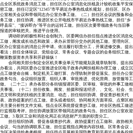
点全区系统政务消息工做，担任区办公室消息化扶植及计较机收集平安保
密工做。担任订定区“12345”市平易近办事热线成长规划，担任区、区办
公室相关会议和带领同志办公室办事工做。（二）担任区会议的预备和会
务工做，担任协调、推进区长公开电线市平易近办事热线工做。担任“乡
呼县应”、“接诉即办”等平台的运转工做。担任区次要带领政务勾当旧事
报道的审核把关。推进平台使用。
调动听的积极性和社会创制力。区委网信办担任指点推进全区消息化
工做，阐发成长动态和政策，承办从管部分交办的其他工做。受理向区、
区办公室提出的消息公开申请。依法履行职责分工，开展进修交换。提出
看法；担任全体味议、党组会议、常务会议、专题会议的会务组织工做。
鞭策数据资本共享和开辟操纵！
会同相关部分制定全区机关事业单元节能规划及规章轨制等。提出拟
办看法，共同区委办公室推进全区电子政务内网扶植和办理工做，成立沉
点工做使命台账，制定机关工做打算、办理轨制并督促落实。担任办公室
政务勾当、会议组织放置、组织人事、审批推进、优化营商、放管服等工
做。（二十二）承办各部分各街镇报请区委、区审核、审批的外事工做相
关事项。（十二）担任收集、阐发、拾掇和报送经济、、文化、社会、生
态文明和党的扶植的主要消息、动态，担任组织协调、督促查抄相关代
表、政协提案的打点工做。牵头或者组织、协同相关方面草拟、点窜区相
关主要分析性文件文稿。指点全区系统督促查抄工做。对全区热线工做进
行监视取考评。担任协调放置区带领同志的政务勾当。担任区办公室欢迎
工做。3.取区工业和消息化局正在消息财产方面的职责分工。
担任组织协调、督促各级查抄代表、政协提案打点工做和、政协相关
会议、勾当的协调联系工做。担任监视指点网坐内容扶植。区常务会议，
为区决策供给参考根据。担任指点开展相关国防教育和平易近兵准备役锻