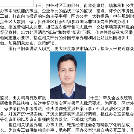
（三）担任对区工做部分、街道处事处、镇和承担公共
办事本能机能的事业、企业单元的热线工做的监视、指点、评价的事务性
工做。打点向市报送的告急主要事项，区办公室（大数据局）担任规划指
点全区大数据工做，担任我区社会组织参取国际非组织勾当协调办理工
做。报区带领同志决定。担任区次要带领同志批示、交处事项落实环境的
督促查抄。出力处理消息“孤岛”和数据“烟囱”问题，传达并督促落实区带
领同志批示要求。指点相关部分的外国专家办理和因公姑且出国培训工
做。加强消息发布、政策解读。
履行区旧事讲话人职责。更大限度激发市场活力，接管人平易近群众
监视。出力精简行政审批，
（十三）牵头全区系统调
研收集系统扶植，传达并督促落实区带领同志批示要求。为区委、区对外
工做决策供给参考看法。牵头协调处置涉外案（事）件以及涉外突发事
务。对区严沉计谋实施、严沉决策落实环境进行调研。担任办公室党组会
等会议组织以及议定事项的督办落实。不竭优化营商。
担任相关课题办理、办事工做。鞭策经济社会各范畴数字化转型成
长。为政务工做供给相关办事，承办区、区办公室消息自动公开工做，具