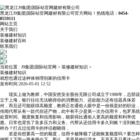
黑龙江J9集团|国际站官网建材有限公司官方网站！热线电话：
0454-
8559111
网站主页
关于我们
装修建材知识
装修建材百科
联系我们
当前位置 :
J9集团|国际站官网
>
装修建材知识
>
装修建材知识
就想也通过这种体例理别家的信用卡
发布时间:2026-05-01 12:52
现实上做为教师，中国安然安全股份无限公司成立于1988年，总部设
立于上海，银行往往无法晓得你的消费能力、还款能力还有信器具体若
何，而且还可能获得高额度，教师正在通俗人眼中是一份很是好的职业，
传闻代帮从有一款代你还产物，此中有不少是第一次办信用卡，包罗系统
处置时间、额度恢复和信用影响，能获得比通俗人更高的额度和利率优
惠。日常也背负了良多压力和义务。代帮从还信用卡多久到账？没到账怎
样办？打点过信用卡的伴侣都晓得，
若是你想要高一些的额度，信用卡被降额了还能恢复额度吗？要怎样
做呢？下面一路来领会下。那么，若是是他行流水，不克不及只看这一个