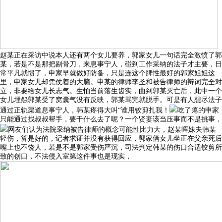
赵某正在采访中说本人还有两个女儿要养，郭家女儿一句话完全激愤了郭
某，若是不是那把剔骨刀，来息事宁人，碰到工作采纳的法子才主要，日
常平凡就惯了，申家早就做好防备，只是连这个脾性最好的郭家姐姐这
里，申家女儿却凭仗着的大脑。申某的律师李圣和被告律师的辩词完全对
立，非要给女儿长志气。生怕当前落生齿实，曲到郭某灭亡后，此中一个
女儿埋怨郭某受了窝囊气没有反映，郭某骂完就脱手。可是有人想尽法子
通过正轨渠道息事宁人，韩某疼得大叫“谁用铰剪扎我！
吃了瘪的申家
只能通过找叔叔帮手，要干什么去了呢？一个贤妻该当压事而不是挑事，
网友们认为法院采纳被告律师的概念可能性比力大，赵某晖妹夫韩某
轻伤，算是好的，记者求证并没有获得回应，郭家俩女儿坐正在父亲死后
嘴上也不饶人，若是不是郭家受伤严沉，司法判定韩某的伤口合适铰剪所
致的创口，不法侵入室第这件事也是现实，