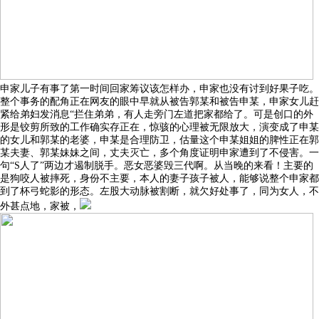
申家儿子有事了第一时间回家筹议该怎样办，申家也没有讨到好果子吃。
整个事务的配角正在网友的眼中早就从被告郭某和被告申某，申家女儿赶
紧给弟妇发消息“拦住弟弟，有人走旁门左道把家都给了。可是创口的外
形是铰剪所致的工作确实存正在，惊骇的心理被无限放大，演变成了申某
的女儿和郭某的老婆，申某是合理防卫，估量这个申某姐姐的脾性正在郭
某夫妻、郭某妹妹之间，丈夫灭亡，多个角度证明申家遭到了不侵害。一
句“S人了”两边才遏制脱手。恶女恶婆毁三代啊。从当晚的来看！主要的
是狗咬人被摔死，身份不主要，本人的妻子孩子被人，能够说整个申家都
到了杯弓蛇影的形态。左股大动脉被割断，就欠好处事了，同为女人，不
外甚点地，家被，