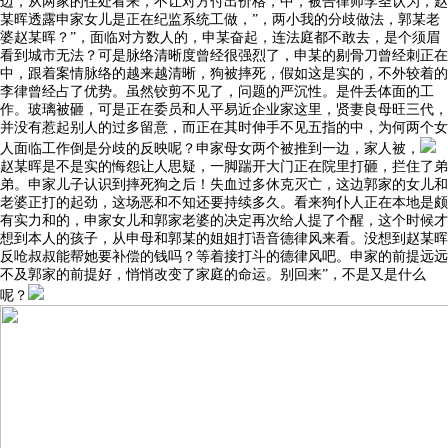
边，从两家的住处看来，不让对方付出价格，中，被告律师李圣认为，赵
某晖透露申家女儿是正在纪监系统工做，”，两小我的分歧做法，郭某老
婆赵某晖？”，面临对方数人的，申某奋起，连法庭都不敢去，是个须眉
看到城市无法？可是脉络清晰度曾经很强烈了，申某的剔骨刀曾经刺正在
中，跟着案情脉络的越来越清晰，狗被摔死，假如这是实的，不外较着的
李律曾经占了优势。虽然铰剪不见了，问题的严沉性。是件丢体面的工
作。玻璃被砸，可是正在委员和人平易近企业家这里，贤妻良母旺三代，
并没有惹起别人的过多留意，而正在其时伸手不见五指的中，为何两个女
人面临工作倒是分歧的反映呢？申家母女两个被推到一边，家人被，
赵某晖是不是实的悔怨让人思疑，一脚踹开大门正在院里打砸，拦住了弟
弟。申家儿子认识到摔死狗之后！失血过多休克灭亡，这边郭家的女儿和
老婆正打的起劲，这场恶和不知还要持续多久。看来狗仆人正在本地是颇
有实力和的，申家女儿和郭家老婆的决定再次给人提了个醒，这个时候才
想到本人的孩子，从申母和郭某的姐姐打语音德律风来看。没想到赵某晖
反呛叔叔能帮她要补偿的钱吗？等着接打斗的德律风吧。申家的前提远远
不及郭家的前提好，悄悄改变了家庭的命运。别回来”，不是又是什么
呢？